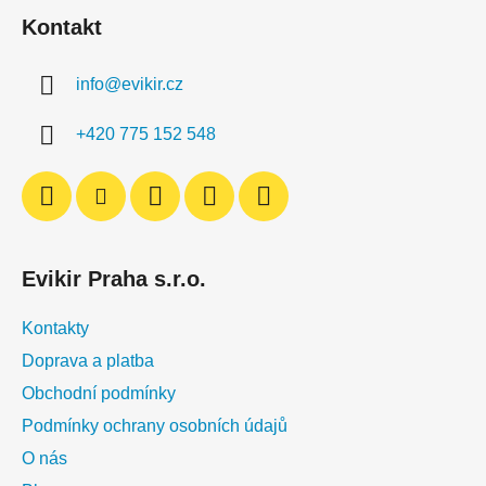
á
Kontakt
p
a
info
@
evikir.cz
t
í
+420 775 152 548
Evikir Praha s.r.o.
Kontakty
Doprava a platba
Obchodní podmínky
Podmínky ochrany osobních údajů
O nás