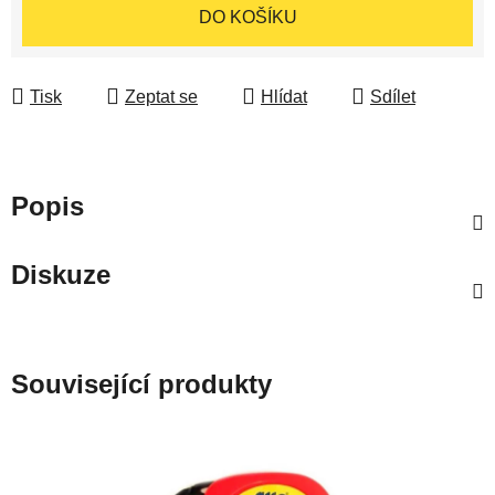
Měrná cena:
DO KOŠÍKU
Tisk
Zeptat se
Hlídat
Sdílet
Popis
Diskuze
Související produkty