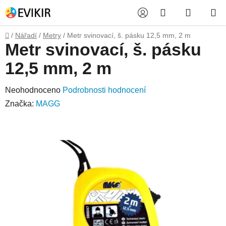
Přejít
Hledat
NÁKUP
na
obsah
KOŠÍK
Domů
/
Nářadí
/
Metry
/
Metr svinovací, š. pásku 12,5 mm, 2 m
Metr svinovací, š. pásku
12,5 mm, 2 m
Průměrné
Neohodnoceno
Podrobnosti hodnocení
hodnocení
Značka:
MAGG
produktu
je
0,0
z
5
hvězdiček.