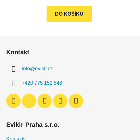
5,0
z
DO KOŠÍKU
5
hvězdiček.
Z
á
Kontakt
p
a
info
@
evikir.cz
t
í
+420 775 152 548
Evikir Praha s.r.o.
Kontakty