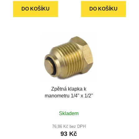
z
z
DO KOŠÍKU
DO KOŠÍKU
5
5
hvězdiček.
hvězdiček.
Zpětná klapka k
manometru 1/4" x 1/2"
Průměrné
Skladem
hodnocení
produktu
76,86 Kč bez DPH
93 Kč
je