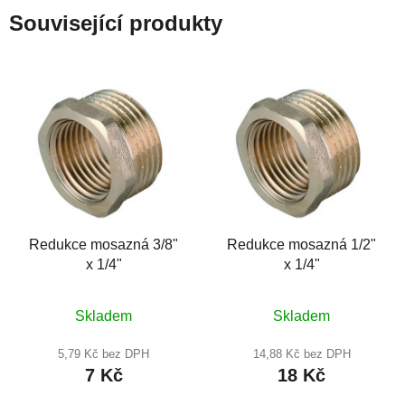
Související produkty
Redukce mosazná 3/8"
Redukce mosazná 1/2"
x 1/4"
x 1/4"
Průměrné
Průměrné
Skladem
Skladem
hodnocení
hodnocení
produktu
produktu
5,79 Kč bez DPH
14,88 Kč bez DPH
7 Kč
18 Kč
je
je
5,0
5,0