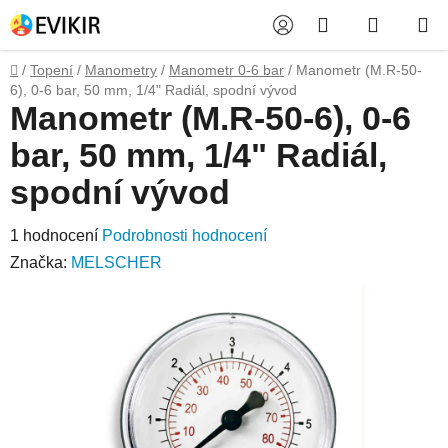
Přejít
Hledat
NÁKUP
na
obsah
KOŠÍK
Domů
/
Topení
/
Manometry
/
Manometr 0-6 bar
/
Manometr (M.R-50-
6), 0-6 bar, 50 mm, 1/4" Radiál, spodní vývod
Manometr (M.R-50-6), 0-6
bar, 50 mm, 1/4" Radiál,
spodní vývod
Průměrné
1 hodnocení
Podrobnosti hodnocení
hodnocení
Značka:
MELSCHER
produktu
je
5,0
z
5
hvězdiček.