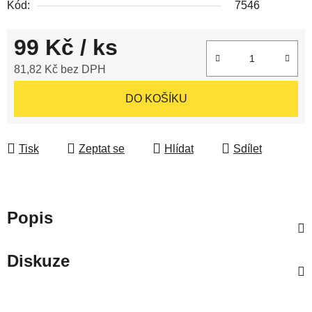
Kód:
7546
99 Kč
/ ks
81,82 Kč bez DPH
Měrná cena:
DO KOŠÍKU
Tisk
Zeptat se
Hlídat
Sdílet
Popis
Diskuze