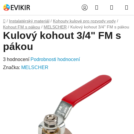
Přejít
Hledat
NÁKUP
na
obsah
KOŠÍK
Domů
/
Instalatérský materiál
/
Kohouty kulové pro rozvody vody
/
Kohout FM s pákou
/
MELSCHER
/
Kulový kohout 3/4" FM s pákou
Kulový kohout 3/4" FM s
pákou
Průměrné
3 hodnocení
Podrobnosti hodnocení
hodnocení
Značka:
MELSCHER
produktu
je
5,0
z
5
hvězdiček.