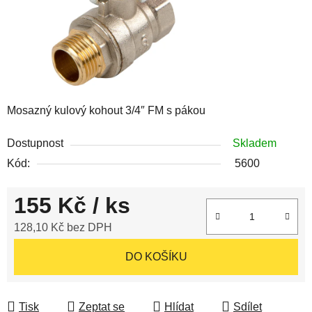
Mosazný kulový kohout 3/4″ FM s pákou
Dostupnost
Skladem
Kód:
5600
155 Kč
/ ks
128,10 Kč bez DPH
Měrná cena:
DO KOŠÍKU
Tisk
Zeptat se
Hlídat
Sdílet