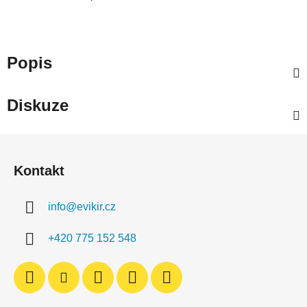
Popis
Diskuze
Z
á
Kontakt
p
a
info
@
evikir.cz
t
í
+420 775 152 548