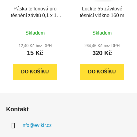
Páska teflonová pro
Loctite 55 závitové
těsnění závitů 0,1 x 12
těsnící vlákno 160 m
mm/10 m, PLASTBRNO
Průměrné
Průměrné
Skladem
Skladem
hodnocení
hodnocení
produktu
produktu
12,40 Kč bez DPH
264,46 Kč bez DPH
15 Kč
320 Kč
je
je
5,0
4,9
z
z
DO KOŠÍKU
DO KOŠÍKU
5
5
hvězdiček.
hvězdiček.
Z
á
Kontakt
p
a
info
@
evikir.cz
t
í