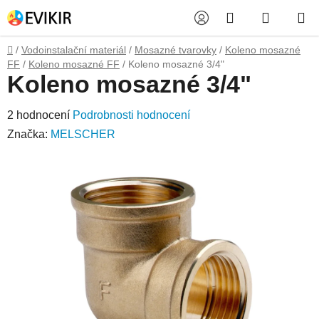
Přejít
Hledat
NÁKUP
na
obsah
KOŠÍK
Domů
/
Vodoinstalační materiál
/
Mosazné tvarovky
/
Koleno mosazné
FF
/
Koleno mosazné FF
/
Koleno mosazné 3/4"
Koleno mosazné 3/4"
Průměrné
2 hodnocení
Podrobnosti hodnocení
hodnocení
Značka:
MELSCHER
produktu
je
5,0
z
5
hvězdiček.