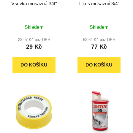
Vsuvka mosazná 3/4"
T-kus mosazný 3/4"
Průměrné
Průměrné
Skladem
Skladem
hodnocení
hodnocení
produktu
produktu
23,97 Kč bez DPH
63,64 Kč bez DPH
29 Kč
77 Kč
je
je
5,0
5,0
z
z
DO KOŠÍKU
DO KOŠÍKU
5
5
hvězdiček.
hvězdiček.