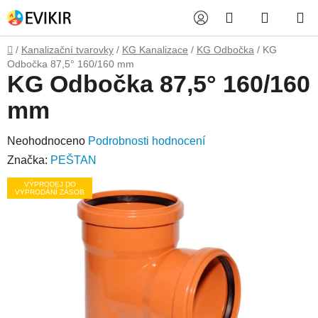
Přejít
Hledat
NÁKUP
na
obsah
KOŠÍK
Domů
/
Kanalizační tvarovky
/
KG Kanalizace
/
KG Odbočka
/
KG
Odbočka 87,5° 160/160 mm
KG Odbočka 87,5° 160/160
mm
Průměrné
Neohodnoceno
Podrobnosti hodnocení
hodnocení
Značka:
PEŠTAN
produktu
VÝPRODEJ DO
VYPRODÁNÍ ZÁSOB
je
0,0
z
5
hvězdiček.