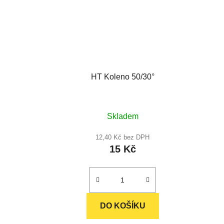
HT Koleno 50/30°
Průměrné
Skladem
hodnocení
produktu
12,40 Kč bez DPH
15 Kč
je
5,0
z
5
hvězdiček.
DO KOŠÍKU