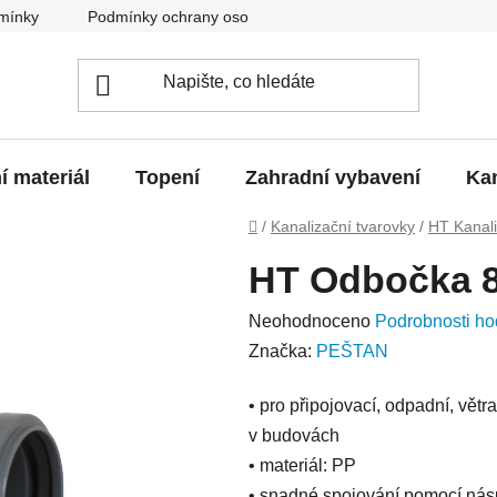
mínky
Podmínky ochrany osobních údajů
O nás
Blo
í materiál
Topení
Zahradní vybavení
Kan
Domů
/
Kanalizační tvarovky
/
HT Kanal
HT Odbočka 8
Průměrné
Neohodnoceno
Podrobnosti ho
hodnocení
Značka:
PEŠTAN
produktu
• pro připojovací, odpadní, větr
je
v budovách
0,0
• materiál: PP
z
• snadné spojování pomocí nás