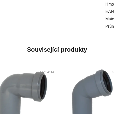
Hmot
EAN
Mate
Prů
Související produkty
Kód:
4114
K