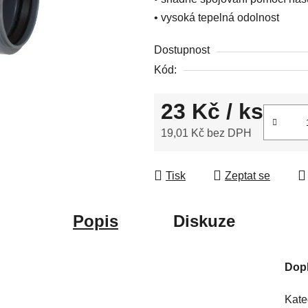
5
• vysoká tepelná odolnost
hvězdiček.
Dostupnost
Kód:
23 Kč
/ ks
19,01 Kč bez DPH
Měrná cena:
Tisk
Zeptat se
Popis
Diskuze
Dop
Kate