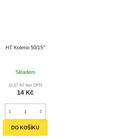
HT Koleno 50/15°
Průměrné
Skladem
hodnocení
produktu
11,57 Kč bez DPH
14 Kč
je
5,0
z
5
hvězdiček.
DO KOŠÍKU