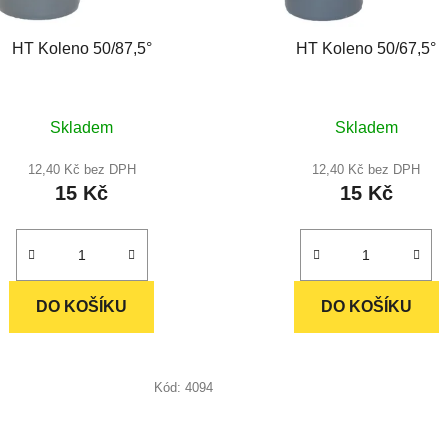
HT Koleno 50/87,5°
HT Koleno 50/67,5°
Průměrné
Průměrné
Skladem
Skladem
hodnocení
hodnocení
produktu
produktu
12,40 Kč bez DPH
12,40 Kč bez DPH
15 Kč
15 Kč
je
je
5,0
5,0
z
z
5
5
hvězdiček.
hvězdiček.
DO KOŠÍKU
DO KOŠÍKU
Kód:
4094