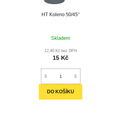
HT Koleno 50/45°
Průměrné
Skladem
hodnocení
produktu
12,40 Kč bez DPH
15 Kč
je
5,0
z
5
hvězdiček.
DO KOŠÍKU