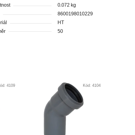
nost
0.072 kg
8600198010229
riál
HT
měr
50
ód:
4109
Kód:
4104