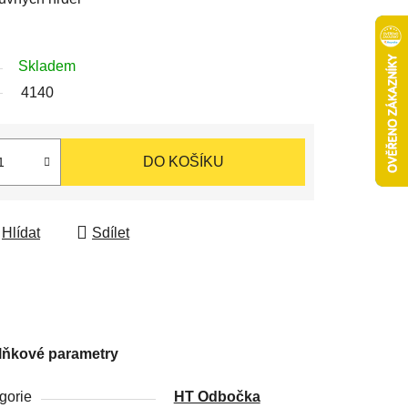
Skladem
4140
DO KOŠÍKU
Hlídat
Sdílet
lňkové parametry
gorie
HT Odbočka