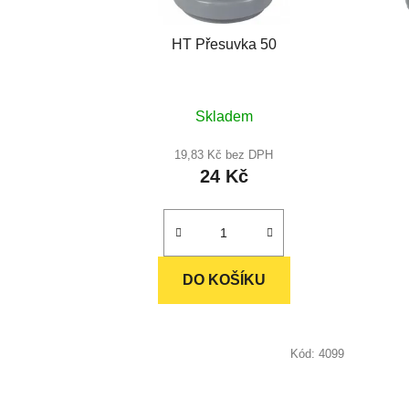
HT Přesuvka 50
Průměrné
Skladem
hodnocení
produktu
19,83 Kč bez DPH
24 Kč
je
5,0
z
5
hvězdiček.
DO KOŠÍKU
Kód:
4099