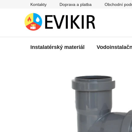
Přejít
Kontakty
Doprava a platba
Obchodní pod
na
obsah
Instalatérský materiál
Vodoinstalačn