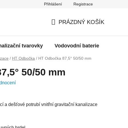
Přihlášení
Registrace
g
Moje objednávka
PRÁZDNÝ KOŠÍK
NÁKUPNÍ
KOŠÍK
alizační tvarovky
Vodovodní baterie
Dřezy
izace
/
HT Odbočka
/
HT Odbočka 87,5° 50/50 mm
7,5° 50/50 mm
dnocení
ací a dešťové potrubí vnitřní gravitační kanalizace
uvných hrdel