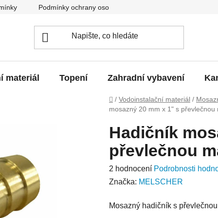
mínky
Podmínky ochrany osobních údajů
O nás
Blo
í materiál
Topení
Zahradní vybavení
Kan
Domů
/
Vodoinstalační materiál
/
Mosazn
mosazný 20 mm x 1" s převlečnou 
Hadičník mos
převlečnou m
Průměrné
2 hodnocení
Podrobnosti hodn
hodnocení
Značka:
MELSCHER
produktu
Mosazný hadičník s převlečnou
je