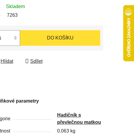
Skladem
7263
DO KOŠÍKU
Hlídat
Sdílet
lňkové parametry
Hadičník s
gorie
převlečnou matkou
nost
0.063 kg