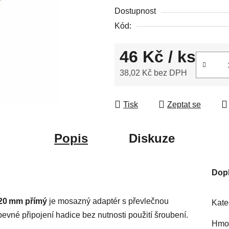
5,0
Dostupnost
z
Kód:
5
hvězdiček.
46 Kč
/ ks
38,02 Kč bez DPH
Měrná cena:
Tisk
Zeptat se
Popis
Diskuze
Dop
 20 mm přímý
je mosazný adaptér s převlečnou
Kate
evné připojení hadice bez nutnosti použití šroubení.
Hmot