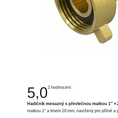
5,0
Průměrné
2 hodnocení
hodnocení
produktu
je
Hadičník mosazný s převlečnou matkou 1″ ×
5,0
z
matkou 1″ a trnem 20 mm, navržený pro přímé a p
5
hvězdiček.