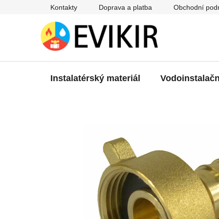
Přejít
Kontakty
Doprava a platba
Obchodní pod
na
obsah
Instalatérský materiál
Vodoinstalačn