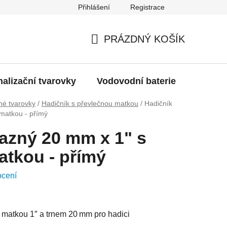
Přihlášení
Registrace
g
Moje objednávka
PRÁZDNÝ KOŠÍK
NÁKUPNÍ
KOŠÍK
alizační tvarovky
Vodovodní baterie
Dřezy
é tvarovky
/
Hadičník s převlečnou matkou
/
Hadičník
matkou - přímý
azný 20 mm x 1" s
atkou - přímý
ocení
 matkou 1″ a trnem 20 mm pro hadici