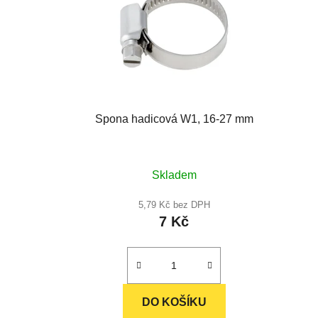
Spona hadicová W1, 16-27 mm
Průměrné
Skladem
hodnocení
produktu
5,79 Kč bez DPH
7 Kč
je
5,0
z
5
hvězdiček.
DO KOŠÍKU