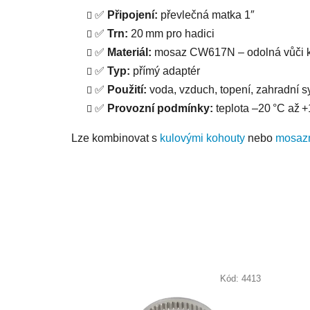
✅
Připojení:
převlečná matka 1″
✅
Trn:
20 mm pro hadici
✅
Materiál:
mosaz CW617N – odolná vůči ko
✅
Typ:
přímý adaptér
✅
Použití:
voda, vzduch, topení, zahradní s
✅
Provozní podmínky:
teplota –20 °C až +
Lze kombinovat s
kulovými kohouty
nebo
mosazn
Kód:
4413