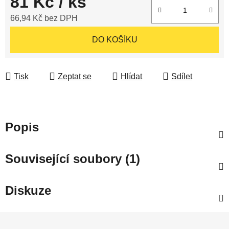
81 Kč
/ ks
66,94 Kč bez DPH
Měrná cena:
DO KOŠÍKU
Tisk
Zeptat se
Hlídat
Sdílet
Popis
Související soubory (1)
Diskuze
Z