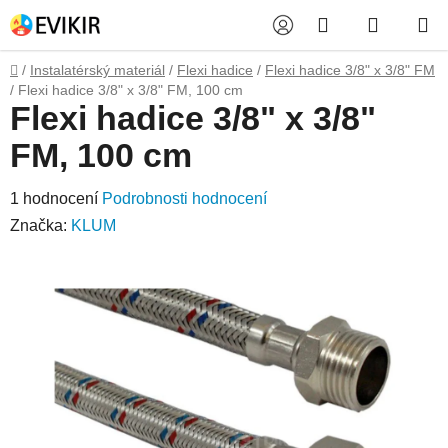
Přejít
Hledat
NÁKUP
na
obsah
KOŠÍK
Domů
/
Instalatérský materiál
/
Flexi hadice
/
Flexi hadice 3/8" x 3/8" FM
/
Flexi hadice 3/8" x 3/8" FM, 100 cm
Flexi hadice 3/8" x 3/8"
FM, 100 cm
Průměrné
1 hodnocení
Podrobnosti hodnocení
hodnocení
Značka:
KLUM
produktu
je
5,0
z
5
hvězdiček.