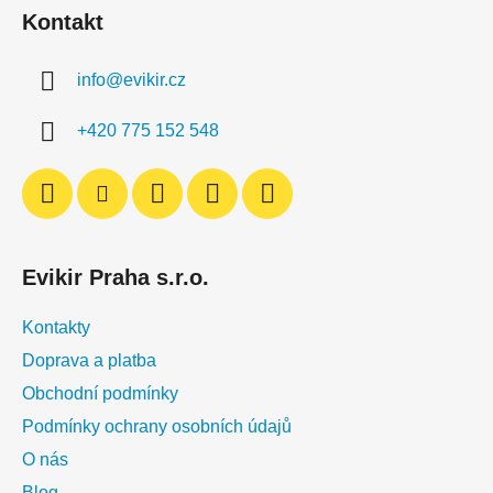
á
Kontakt
p
a
info
@
evikir.cz
t
í
+420 775 152 548
Evikir Praha s.r.o.
Kontakty
Doprava a platba
Obchodní podmínky
Podmínky ochrany osobních údajů
O nás
Blog