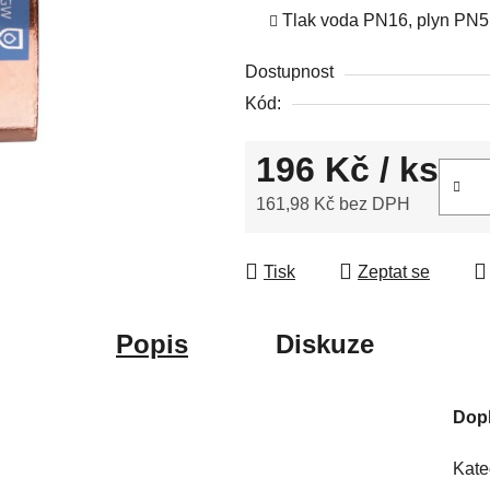
Tlak voda PN16, plyn PN5
5
hvězdiček.
Dostupnost
Kód:
196 Kč
/ ks
161,98 Kč bez DPH
Měrná cena:
Tisk
Zeptat se
Popis
Diskuze
Dop
Kate