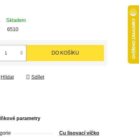
Skladem
6510
DO KOŠÍKU
Hlídat
Sdílet
lňkové parametry
gorie
Cu lisovací víčko