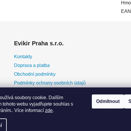
Hmot
EAN
Evikir Praha s.r.o.
Kontakty
Doprava a platba
Obchodní podmínky
Podmínky ochrany osobních údajů
O nás
oužívá soubory cookie. Dalším
Blog
Odmítnout
S
 tohoto webu vyjadřujete souhlas s
erá
Moje objednávka
váním.. Více informací
zde
.
y
ky
eme
í