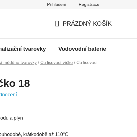
Přihlášení
Registrace
g
Moje objednávka
PRÁZDNÝ KOŠÍK
NÁKUPNÍ
KOŠÍK
alizační tvarovky
Vodovodní baterie
Dřezy
cí měděné tvarovky
/
Cu lisovací víčko
/
Cu lisovací
íčko 18
dnocení
vodu a plyn
louhodobě, krátkodobě až 110°C