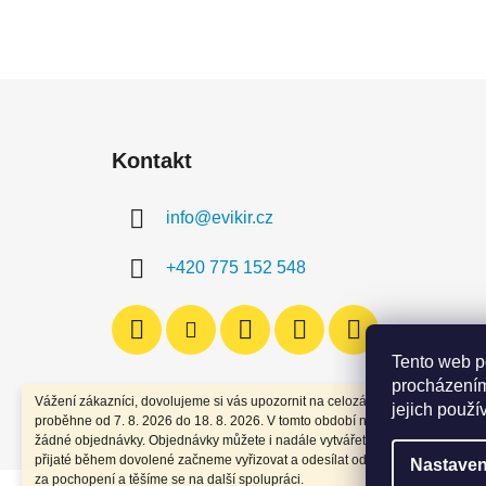
Z
á
Kontakt
p
a
info
@
evikir.cz
t
í
+420 775 152 548
Tento web p
procházením
Vážení zákazníci, dovolujeme si vás upozornit na celozávodní dovolenou, kt
jejich použí
proběhne od 7. 8. 2026 do 18. 8. 2026. V tomto období nebudou expedován
žádné objednávky. Objednávky můžete i nadále vytvářet. Všechny objednáv
přijaté během dovolené začneme vyřizovat a odesílat od 19. 8. 2026. Děkuj
Nastaven
za pochopení a těšíme se na další spolupráci.