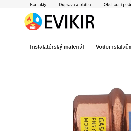
Přejít
Kontakty
Doprava a platba
Obchodní pod
na
obsah
Instalatérský materiál
Vodoinstalačn