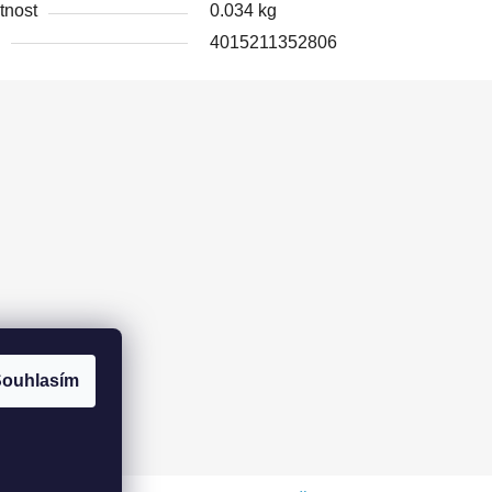
nost
0.034 kg
4015211352806
ouhlasím