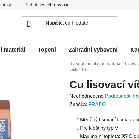
mínky
Podmínky ochrany osobních údajů
O nás
Blo
í materiál
Topení
Zahradní vybavení
Kan
Domů
/
Vodoinstalační materiál
/
Lisova
víčko 18
Cu lisovací v
Průměrné
Neohodnoceno
Podrobnosti ho
hodnocení
Značka:
FRABO
produktu
Měděný lisovací fitink pro 
je
Pro kleštiny typ V
0,0
Maximální teplota: 95°C d
z