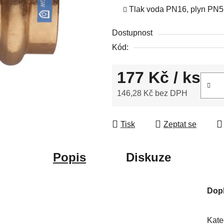
Tlak voda PN16, plyn PN5
5
hvězdiček.
Dostupnost
Kód:
177 Kč
/ ks
146,28 Kč bez DPH
Měrná cena:
Tisk
Zeptat se
Popis
Diskuze
Dop
Kate