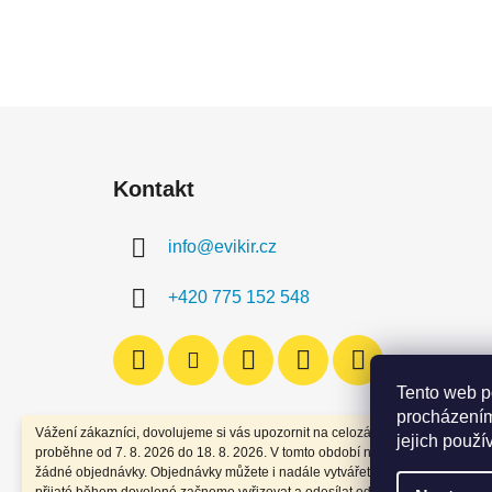
Z
á
Kontakt
p
a
info
@
evikir.cz
t
í
+420 775 152 548
Tento web p
procházením
Vážení zákazníci, dovolujeme si vás upozornit na celozávodní dovolenou, kt
jejich použí
proběhne od 7. 8. 2026 do 18. 8. 2026. V tomto období nebudou expedován
žádné objednávky. Objednávky můžete i nadále vytvářet. Všechny objednáv
přijaté během dovolené začneme vyřizovat a odesílat od 19. 8. 2026. Děkuj