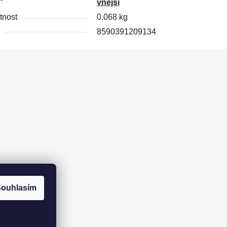
vnější
nost
0.068 kg
8590391209134
ouhlasím