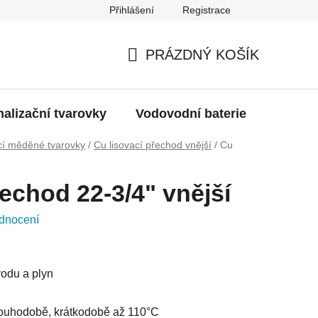
Přihlášení
Registrace
g
Moje objednávka
PRÁZDNÝ KOŠÍK
NÁKUPNÍ
KOŠÍK
alizační tvarovky
Vodovodní baterie
Dřezy
cí měděné tvarovky
/
Cu lisovací přechod vnější
/
Cu
řechod 22-3/4" vnější
dnocení
vodu a plyn
louhodobě, krátkodobě až 110°C