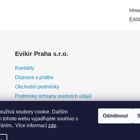
Hmot
EAN
Evikir Praha s.r.o.
Kontakty
Doprava a platba
Obchodní podmínky
Podmínky ochrany osobních údajů
O nás
oužívá soubory cookie. Dalším
Blog
Odmítnout
S
 tohoto webu vyjadřujete souhlas s
erá
Moje objednávka
váním.. Více informací
zde
.
y
ky
eme