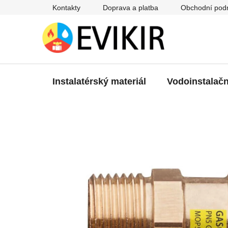
Přejít
Kontakty
Doprava a platba
Obchodní pod
na
obsah
Instalatérský materiál
Vodoinstalačn