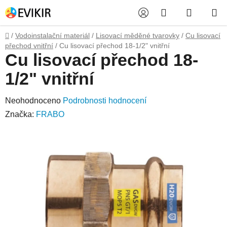
Přejít
Hledat
NÁKUP
na
obsah
KOŠÍK
Domů
/
Vodoinstalační materiál
/
Lisovací měděné tvarovky
/
Cu lisovací
přechod vnitřní
/
Cu lisovací přechod 18-1/2" vnitřní
Cu lisovací přechod 18-
1/2" vnitřní
Průměrné
Neohodnoceno
Podrobnosti hodnocení
hodnocení
Značka:
FRABO
produktu
je
0,0
z
5
hvězdiček.