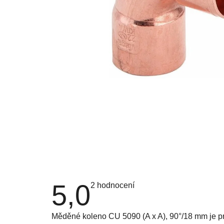
5,0
Průměrné
2 hodnocení
hodnocení
produktu
je
Měděné koleno CU 5090 (A x A), 90°/18 mm je prod
5,0