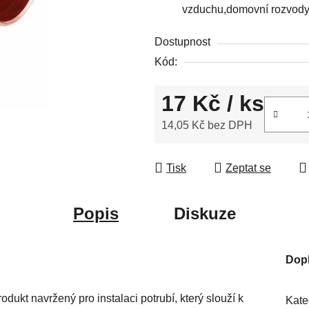
vzduchu,
domovní rozvod
5
hvězdiček.
Dostupnost
Kód:
17 Kč
/ ks
14,05 Kč bez DPH
Měrná cena:
Tisk
Zeptat se
Popis
Diskuze
Dop
ukt navržený pro instalaci potrubí, který slouží k
Kate