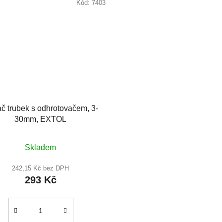
Kód:
7403
č trubek s odhrotovačem, 3-
30mm, EXTOL
Průměrné
Skladem
hodnocení
produktu
242,15 Kč bez DPH
293 Kč
je
5,0
z
5