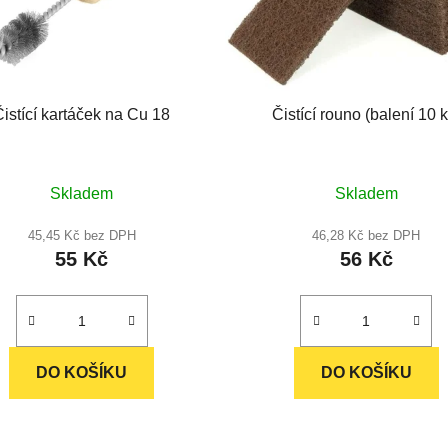
Čistící kartáček na Cu 18
Čistící rouno (balení 10 k
Průměrné
Skladem
Skladem
hodnocení
produktu
45,45 Kč bez DPH
46,28 Kč bez DPH
55 Kč
56 Kč
je
5,0
z
5
hvězdiček.
DO KOŠÍKU
DO KOŠÍKU