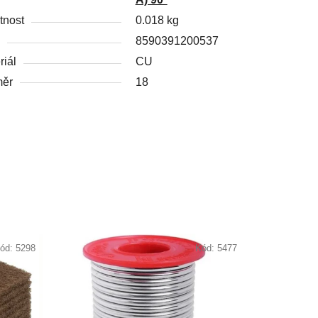
nost
0.018 kg
8590391200537
riál
CU
měr
18
ód:
5298
Kód:
5477