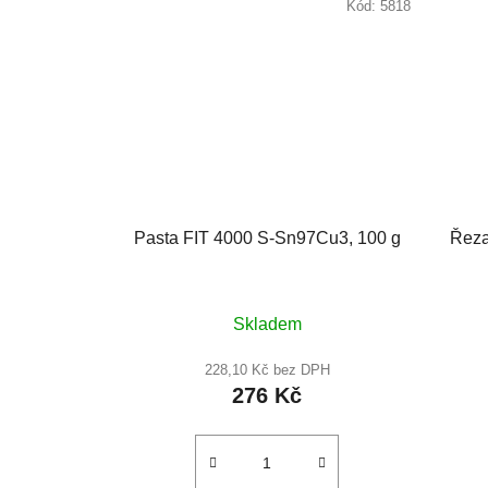
Kód:
5818
Pasta FIT 4000 S-Sn97Cu3, 100 g
Řeza
Průměrné
Skladem
hodnocení
produktu
228,10 Kč bez DPH
276 Kč
je
5,0
z
5