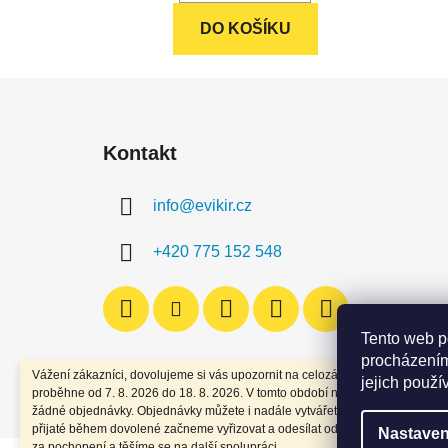
hvězdiček.
DO KOŠÍKU
Z
á
Kontakt
p
a
info
@
evikir.cz
t
í
+420 775 152 548
Tento web p
procházením
Vážení zákazníci, dovolujeme si vás upozornit na celozávodní dovolenou, kt
jejich použí
proběhne od 7. 8. 2026 do 18. 8. 2026. V tomto období nebudou expedován
žádné objednávky. Objednávky můžete i nadále vytvářet. Všechny objednáv
přijaté během dovolené začneme vyřizovat a odesílat od 19. 8. 2026. Děkuj
Nastaven
za pochopení a těšíme se na další spolupráci.