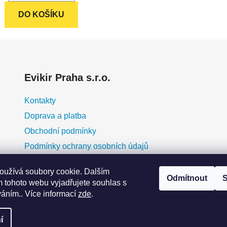
hvězdiček.
DO KOŠÍKU
Evikir Praha s.r.o.
Kontakty
Doprava a platba
Obchodní podmínky
Podmínky ochrany osobních údajů
O nás
oužívá soubory cookie. Dalším
Blog
Odmítnout
S
 tohoto webu vyjadřujete souhlas s
erá
Moje objednávka
váním.. Více informací
zde
.
y
ky
eme
í