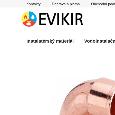
Přejít
Kontakty
Doprava a platba
Obchodní pod
na
obsah
Instalatérský materiál
Vodoinstalačn