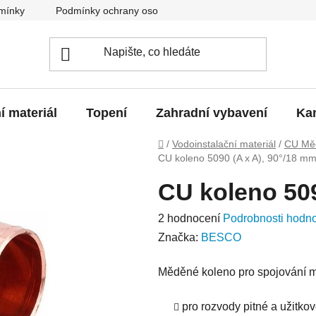
mínky
Podmínky ochrany osobních údajů
O nás
Blo
í materiál
Topení
Zahradní vybavení
Kan
Domů
/
Vodoinstalační materiál
/
CU Měd
CU koleno 5090 (A x A), 90°/18 m
CU koleno 509
Průměrné
2 hodnocení
Podrobnosti hodn
hodnocení
Značka:
BESCO
produktu
Měděné koleno pro spojování 
je
5,0
pro rozvody pitné a užitkov
z