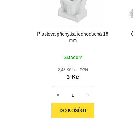
Plastová příchytka jednoduchá 18
mm
Průměrné
Skladem
hodnocení
produktu
2,48 Kč bez DPH
3 Kč
je
5,0
z
5
hvězdiček.
DO KOŠÍKU