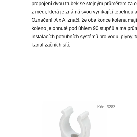
z
propojení dvou trubek se stejným průměrem za o
5
hvězdiček.
z mědi, která je známá svou vynikající tepelnou a 
Označení 'A x A' značí, že oba konce kolena mají
koleno je ohnuté pod úhlem 90 stupňů a má prům
instalacích potrubních systémů pro vodu, plyny, t
kanalizačních sítí.
Kód:
6283