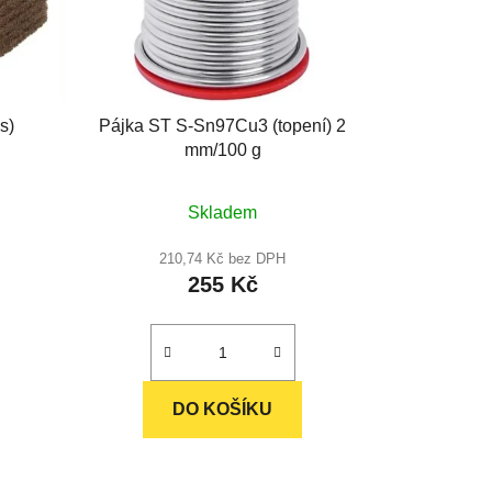
s)
Pájka ST S-Sn97Cu3 (topení) 2
mm/100 g
Průměrné
Skladem
hodnocení
produktu
210,74 Kč bez DPH
255 Kč
je
4,8
z
5
hvězdiček.
DO KOŠÍKU