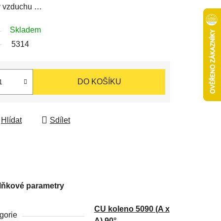
y vzduchu …
Skladem
5314
DO KOŠÍKU
Hlídat
Sdílet
lňkové parametry
CU koleno 5090 (A x
gorie
A) 90°