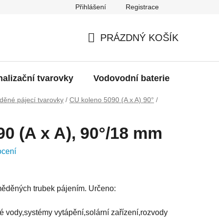
Přihlášení
Registrace
g
Moje objednávka
PRÁZDNÝ KOŠÍK
NÁKUPNÍ
KOŠÍK
alizační tvarovky
Vodovodní baterie
Dřezy
ěné pájecí tvarovky
/
CU koleno 5090 (A x A) 90°
/
m
0 (A x A), 90°/18 mm
ocení
měděných trubek pájením.
Určeno:
é vody,
systémy vytápění,
solární zařízení,
rozvody