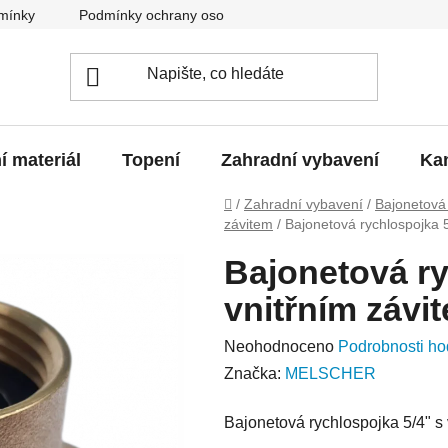
mínky
Podmínky ochrany osobních údajů
O nás
Blo
í materiál
Topení
Zahradní vybavení
Kan
Domů
/
Zahradní vybavení
/
Bajonetová
závitem
/
Bajonetová rychlospojka 5
Bajonetová ry
vnitřním závi
Průměrné
Neohodnoceno
Podrobnosti ho
hodnocení
Značka:
MELSCHER
produktu
Bajonetová rychlospojka 5/4" s 
je