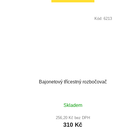
Kód:
6213
Bajonetový třícestný rozbočovač
Průměrné
Skladem
hodnocení
produktu
256,20 Kč bez DPH
310 Kč
je
5,0