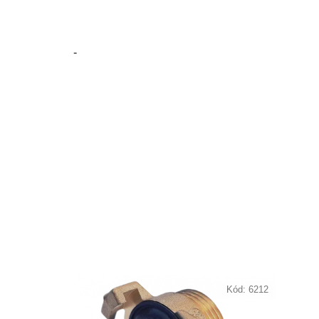
-
Kód:
6212