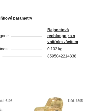
lňkové parametry
Bajonetová
gorie
rychlospojka s
vnitřním závitem
nost
0.102 kg
8595042214338
ód:
6198
Kód:
6595