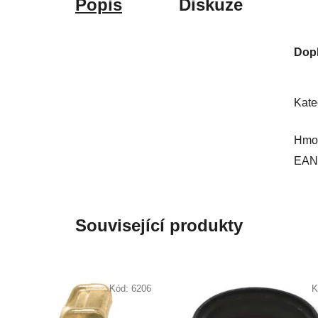
Popis
Diskuze
Dop
Kate
Hmot
EAN
Související produkty
Kód:
6206
K