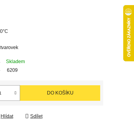
00°C
 tvarovek
Skladem
6209
DO KOŠÍKU
Hlídat
Sdílet