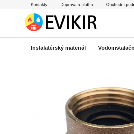
Přejít
Kontakty
Doprava a platba
Obchodní pod
na
obsah
Instalatérský materiál
Vodoinstalačn