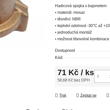
0,0
Hadicová spojka s bajonetem
z
• materiál: mosaz
5
• těsnění: NBR
hvězdiček.
• teplotní odolnost -30°C až +1
• jednoduchá montáž
• možnost libovolné kombinace
Dostupnost
Kód:
71 Kč
/ ks
58,68 Kč bez DPH
Měrná cena:
Tisk
Zeptat se