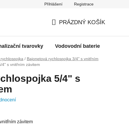
Přihlášení
Registrace
g
Moje objednávka
PRÁZDNÝ KOŠÍK
NÁKUPNÍ
KOŠÍK
alizační tvarovky
Vodovodní baterie
Dřezy
 rychlospojka
/
Bajonetová rychlospojka 3/4" s vnitřním
/4" s vnitřním závitem
chlospojka 5/4" s
tem
dnocení
vnitřním závitem