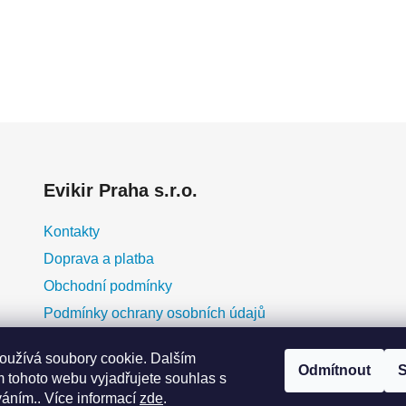
Evikir Praha s.r.o.
Kontakty
Doprava a platba
Obchodní podmínky
Podmínky ochrany osobních údajů
O nás
oužívá soubory cookie. Dalším
Blog
Odmítnout
S
 tohoto webu vyjadřujete souhlas s
erá
Moje objednávka
váním.. Více informací
zde
.