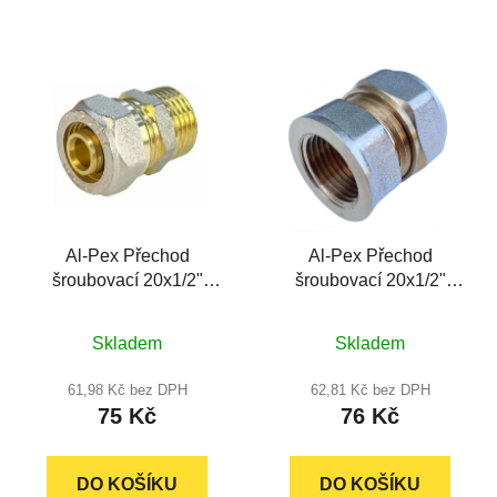
hvězdiček.
hvězdiček.
Al-Pex Přechod
Al-Pex Přechod
šroubovací 20x1/2"
šroubovací 20x1/2"
vnější
vnitřní
Průměrné
Průměrné
Skladem
Skladem
hodnocení
hodnocení
produktu
produktu
61,98 Kč bez DPH
62,81 Kč bez DPH
75 Kč
76 Kč
je
je
5,0
5,0
z
z
DO KOŠÍKU
DO KOŠÍKU