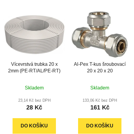
Vícevrstvá trubka 20 x
Al-Pex T-kus šroubovací
2mm (PE-RT/AL/PE-RT)
20 x 20 x 20
Průměrné
Průměrné
Skladem
Skladem
hodnocení
hodnocení
produktu
produktu
23,14 Kč bez DPH
133,06 Kč bez DPH
28 Kč
161 Kč
je
je
4,8
4,8
z
z
DO KOŠÍKU
DO KOŠÍKU
5
5