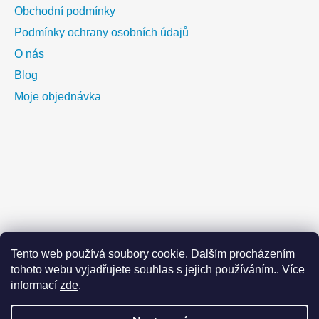
Obchodní podmínky
Podmínky ochrany osobních údajů
O nás
Blog
Moje objednávka
Tento web používá soubory cookie. Dalším procházením
tohoto webu vyjadřujete souhlas s jejich používáním.. Více
informací
zde
.
Vážení zákazníci,dovolujeme si vás upozornit na celozávondí
dovolenou, která bude probíhat od 8.8.2026 do 18.8.2026.
Vezměte prosím na vědomí, že v těchto dnech nebudou