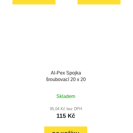
5
5
hvězdiček.
hvězdiček.
Al-Pex Spojka
šroubovací 20 x 20
Skladem
95,04 Kč bez DPH
115 Kč