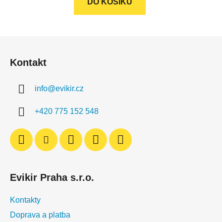
DO KOŠÍKU
Z
á
Kontakt
p
a
info
@
evikir.cz
t
í
+420 775 152 548
Evikir Praha s.r.o.
Kontakty
Doprava a platba