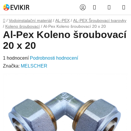
Přejít
Hledat
NÁKUP
na
obsah
KOŠÍK
Domů
/
Vodoinstalační materiál
/
AL-PEX
/
AL-PEX Šroubovací tvarovky
/
Koleno šroubovací
/
Al-Pex Koleno šroubovací 20 x 20
Al-Pex Koleno šroubovací
20 x 20
Průměrné
1 hodnocení
Podrobnosti hodnocení
hodnocení
Značka:
MELSCHER
produktu
je
5,0
z
5
hvězdiček.