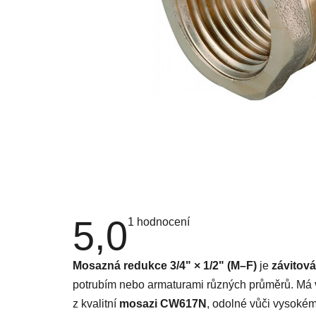
5,0
Průměrné
1 hodnocení
hodnocení
produktu
je
Mosazná redukce 3/4" × 1/2" (M–F)
je
závitov
5,0
z
potrubím nebo armaturami různých průměrů. Má
5
hvězdiček.
z kvalitní
mosazi CW617N
, odolné vůči vysokém