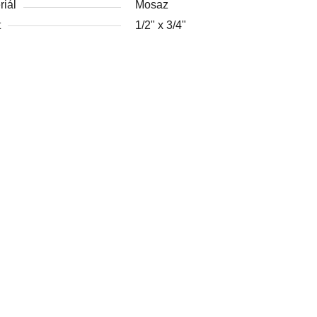
riál
Mosaz
t
1/2" x 3/4"