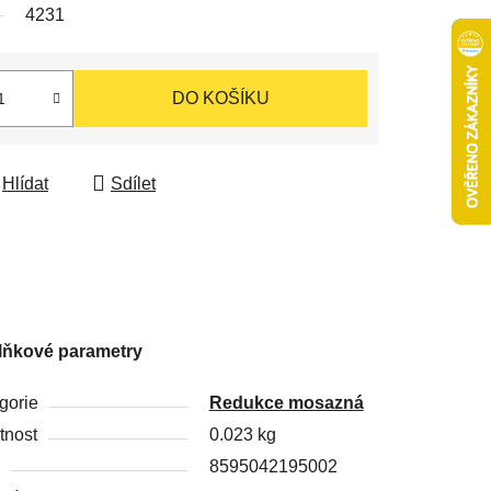
4231
DO KOŠÍKU
Hlídat
Sdílet
lňkové parametry
gorie
Redukce mosazná
nost
0.023 kg
8595042195002