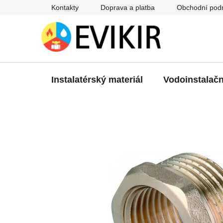
Přejít
Kontakty
Doprava a platba
Obchodní pod
na
obsah
Instalatérský materiál
Vodoinstalačn