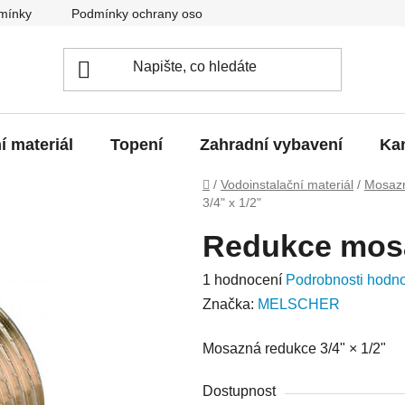
mínky
Podmínky ochrany osobních údajů
O nás
Blo
í materiál
Topení
Zahradní vybavení
Kan
Domů
/
Vodoinstalační materiál
/
Mosazn
3/4" x 1/2"
Redukce mosa
Průměrné
1 hodnocení
Podrobnosti hodn
hodnocení
Značka:
MELSCHER
produktu
Mosazná redukce 3/4" × 1/2"
je
5,0
Dostupnost
z