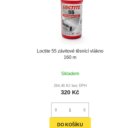
Loctite 55 závitové těsnící vlákno
160 m
Průměrné
Skladem
hodnocení
produktu
264,46 Kč bez DPH
320 Kč
je
4,9
z
5
hvězdiček.
DO KOŠÍKU