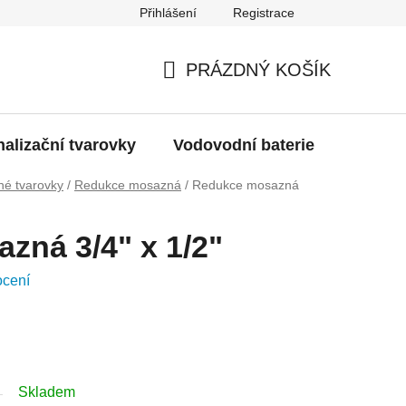
Přihlášení
Registrace
g
Moje objednávka
PRÁZDNÝ KOŠÍK
NÁKUPNÍ
KOŠÍK
alizační tvarovky
Vodovodní baterie
Dřezy
é tvarovky
/
Redukce mosazná
/
Redukce mosazná
zná 3/4" x 1/2"
ocení
Skladem