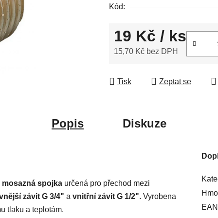
Kód:
5
hvězdiček.
19 Kč
/ ks
15,70 Kč bez DPH
Měrná cena:
Tisk
Zeptat se
Popis
Diskuze
Dop
Kate
á mosazná spojka
určená pro přechod mezi
Hmot
vnější závit G 3/4"
a
vnitřní závit G 1/2"
. Vyrobena
EAN
u tlaku a teplotám.